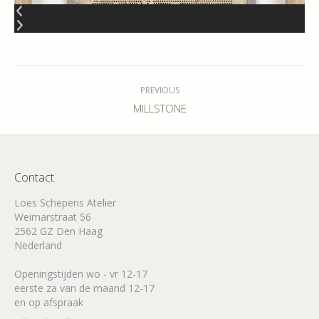
Album
navigation
PREVIOUS
Previous
MILLSTONE
album:
Contact
Loes Schepens Atelier
Weimarstraat 56
2562 GZ Den Haag
Nederland
Openingstijden wo - vr 12-17
eerste za van de maand 12-17
en op afspraak