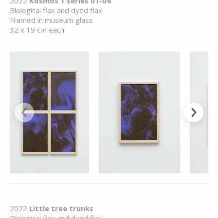
2022
Kosmos 1 series 01-04
Biological flax and dyed flax
Framed in museum glass
32 x 19 cm each
2022
Little tree trunks