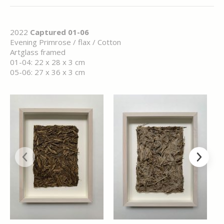
2022
Captured 01-06
Evening Primrose / flax / Cotton
Artglass framed
01-04: 22 x 28 x 3 cm
05-06: 27 x 36 x 3 cm