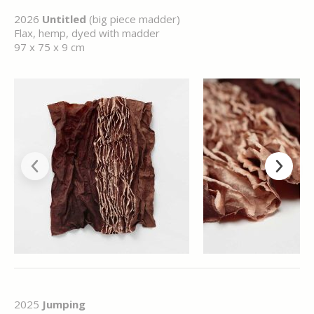
2026
Untitled
(big piece madder)
Flax, hemp, dyed with madder
97 x 75 x 9 cm
2025
Jumping