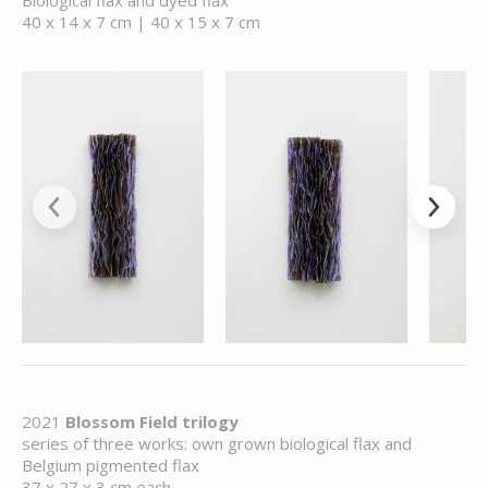
Biological flax and dyed flax
40 x 14 x 7 cm | 40 x 15 x 7 cm
2021
Blossom Field trilogy
series of three works: own grown biological flax and
Belgium pigmented flax
37 x 27 x 3 cm each