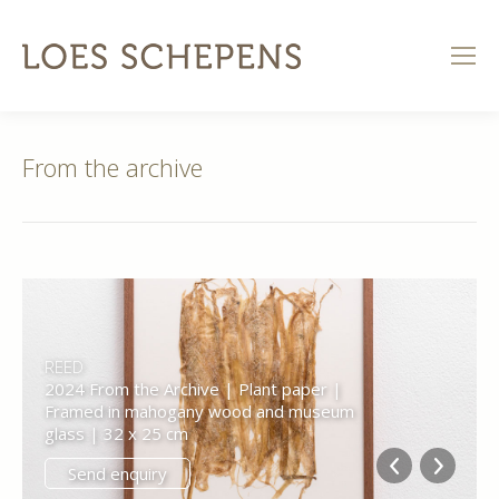
From the archive
REED
2024 From the Archive | Plant paper |
Framed in mahogany wood and museum
glass | 32 x 25 cm
Send enquiry