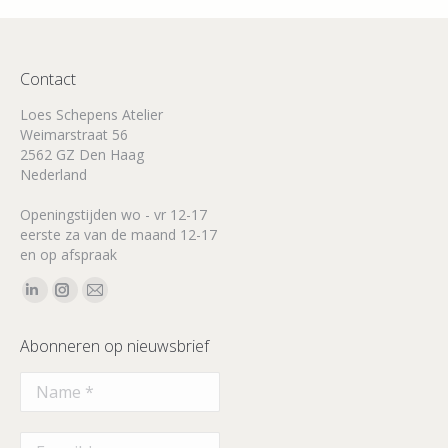
Contact
Loes Schepens Atelier
Weimarstraat 56
2562 GZ Den Haag
Nederland
Openingstijden wo - vr 12-17
eerste za van de maand 12-17
en op afspraak
Vind ons op:
Linkedin
Instagram
Mail
page
page
page
Abonneren op nieuwsbrief
opens
opens
opens
in
in
in
new
new
new
window
window
window