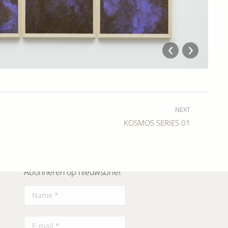
KO
NEXT
Next
KOSMOS SERIES 01
album:
Abonneren op nieuwsbrief