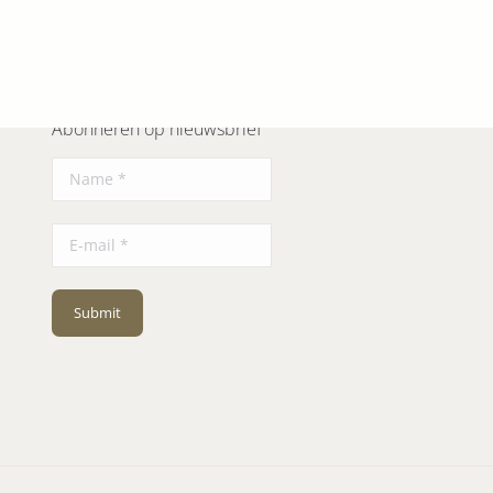
Next
album:
Abonneren op nieuwsbrief