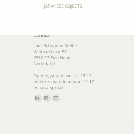
Previous
JAPANESE OBJECTS
album:
Contact
Loes Schepens Atelier
Weimarstraat 56
2562 GZ Den Haag
Nederland
Openingstijden wo - vr 12-17
eerste za van de maand 12-17
en op afspraak
Vind ons op:
Linkedin
Instagram
Mail
page
page
page
opens
opens
opens
in
in
in
new
new
new