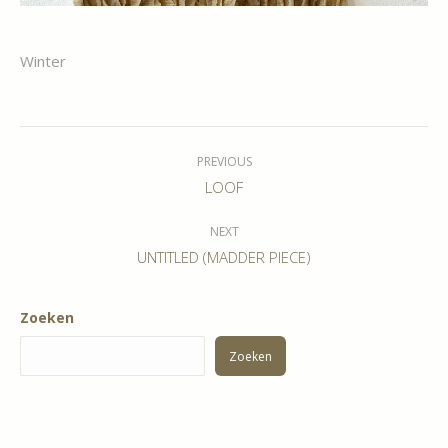
Winter
Album
navigation
PREVIOUS
Previous
LOOF
album:
NEXT
Next
UNTITLED (MADDER PIECE)
album:
Zoeken
Zoeken