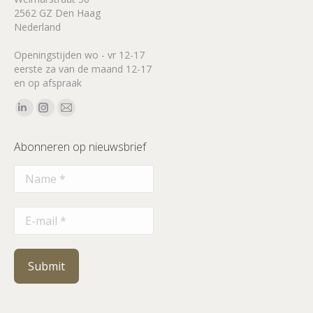
2562 GZ Den Haag
Nederland
Openingstijden wo - vr 12-17
eerste za van de maand 12-17
en op afspraak
Vind ons op:
Linkedin
Instagram
Mail
page
page
page
Abonneren op nieuwsbrief
opens
opens
opens
in
in
in
new
new
new
window
window
window