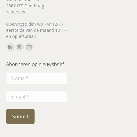
2562 GZ Den Haag
Nederland
Openingstijden wo - vr 12-17
eerste za van de maand 12-17
en op afspraak
Vind ons op:
Linkedin
Instagram
Mail
page
page
page
Abonneren op nieuwsbrief
opens
opens
opens
in
in
in
new
new
new
window
window
window