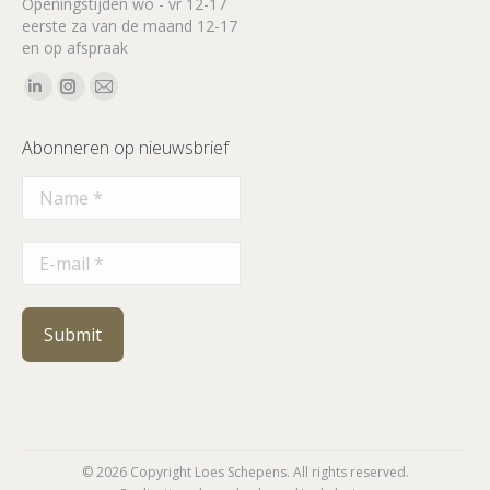
Openingstijden wo - vr 12-17
eerste za van de maand 12-17
en op afspraak
Vind ons op:
Linkedin
Instagram
Mail
page
page
page
Abonneren op nieuwsbrief
opens
opens
opens
in
in
in
new
new
new
window
window
window
© 2026 Copyright Loes Schepens. All rights reserved.