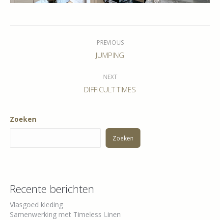
Album
navigation
PREVIOUS
Previous
JUMPING
album:
NEXT
Next
DIFFICULT TIMES
album:
Zoeken
Zoeken
Recente berichten
Vlasgoed kleding
Samenwerking met Timeless Linen