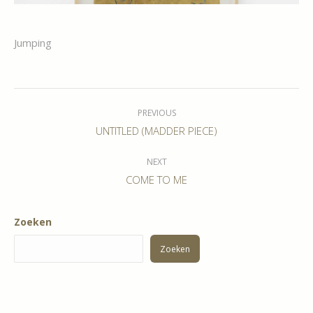
Jumping
Album
navigation
PREVIOUS
Previous
UNTITLED (MADDER PIECE)
album:
NEXT
Next
COME TO ME
album:
Zoeken
Zoeken