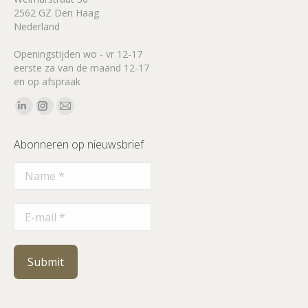
2562 GZ Den Haag
Nederland
Openingstijden wo - vr 12-17
eerste za van de maand 12-17
en op afspraak
Vind ons op:
Linkedin
Instagram
Mail
page
page
page
Abonneren op nieuwsbrief
opens
opens
opens
in
in
in
new
new
new
window
window
window