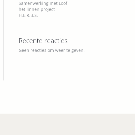
Samenwerking met Loof
het linnen project
H.E.R.B.S.
AWLING THOUGHTS
 staircase
Recente reacties
Geen reacties om weer te geven.