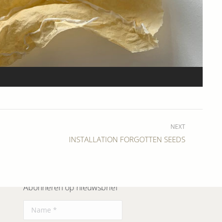
CR
In
NEXT
Next
INSTALLATION FORGOTTEN SEEDS
album:
Abonneren op nieuwsbrief