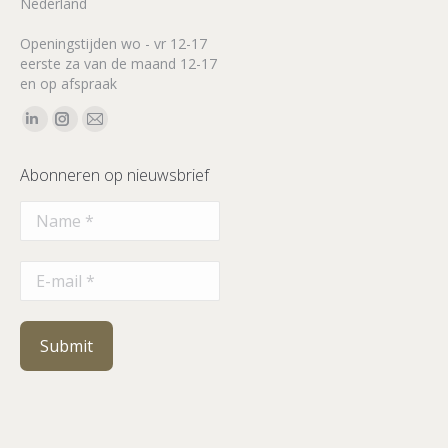
Nederland
Openingstijden wo - vr 12-17
eerste za van de maand 12-17
en op afspraak
Vind ons op:
Linkedin
Instagram
Mail
page
page
page
Abonneren op nieuwsbrief
opens
opens
opens
in
in
in
new
new
new
window
window
window