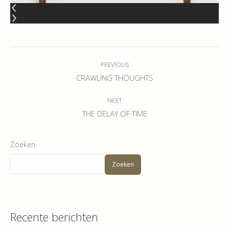
Album
navigation
PREVIOUS
Previous
CRAWLING THOUGHTS
album:
NEXT
Next
THE DELAY OF TIME
album:
Zoeken
Zoeken
Recente berichten