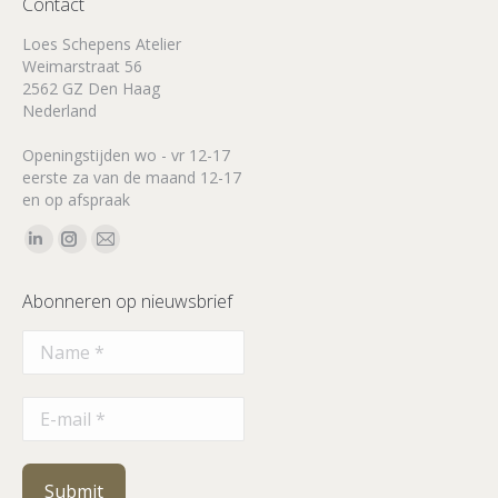
Contact
Loes Schepens Atelier
Weimarstraat 56
2562 GZ Den Haag
Nederland
Openingstijden wo - vr 12-17
eerste za van de maand 12-17
en op afspraak
Vind ons op:
Linkedin
Instagram
Mail
page
page
page
Abonneren op nieuwsbrief
opens
opens
opens
in
in
in
new
new
new
window
window
window