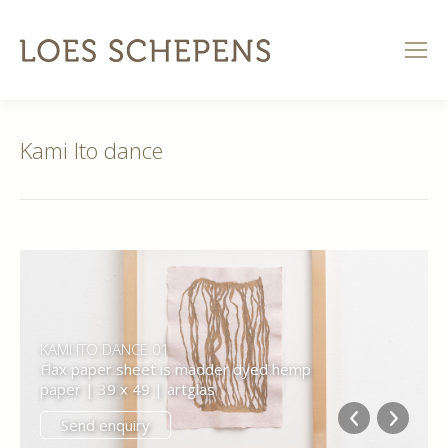
Kami Ito dance
KAMI ITO DANCE 01
Flax paper sheet is madder dyed hemp
paper | 39 x 49 | artglas
Send enquiry