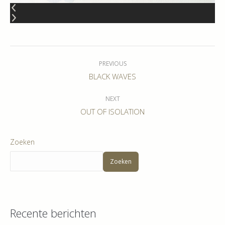
Album
navigation
PREVIOUS
Previous
BLACK WAVES
album:
NEXT
Next
OUT OF ISOLATION
album:
Zoeken
Zoeken
Recente berichten