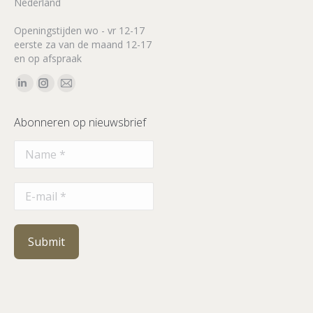
Nederland
Openingstijden wo - vr 12-17
eerste za van de maand 12-17
en op afspraak
Vind ons op:
Linkedin
Instagram
Mail
page
page
page
Abonneren op nieuwsbrief
opens
opens
opens
in
in
in
new
new
new
window
window
window